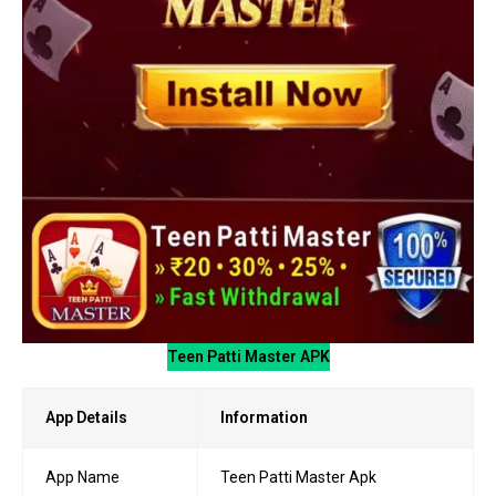
Teen Patti Master APK
App Details
Information
App Name
Teen Patti Master Apk