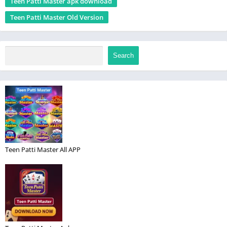
Teen Patti Master apk download
Teen Patti Master Old Version
Search
Teen Patti Master All APP